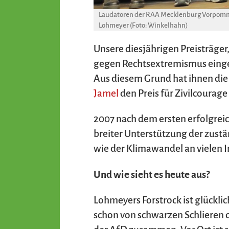
Laudatoren der RAA Mecklenburg Vorpommern
Lohmeyer (Foto: Winkelhahn)
Unsere diesjährigen Preisträger
gegen Rechtsextremismus einges
Aus diesem Grund hat ihnen die
Jamel
den Preis für Zivilcourag
2007 nach dem ersten erfolgrei
breiter Unterstützung der zustä
wie der Klimawandel an vielen In
Und wie sieht es heute aus?
Lohmeyers Forstrock ist glückli
schon von schwarzen Schlieren d