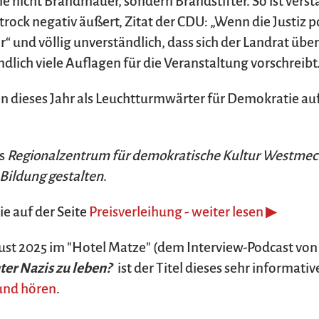
e nicht Brandmauer, sondern Brandstifter. So ist verstä
strock negativ äußert, Zitat der CDU: „Wenn die Justiz 
hr“ und völlig unverständlich, dass sich der Landrat 
lich viele Auflagen für die Veranstaltung vorschreibt.
 dieses Jahr als Leuchtturmwärter für Demokratie auf 
as
Regionalzentrum für demokratische Kultur Westmec
Bildung gestalten
.
e auf der Seite
Preisverleihung - weiter lesen ▶
ust 2025 im "Hotel Matze" (dem Interview-Podcast von
ter Nazis zu leben?
ist der Titel dieses sehr informati
und hören
.