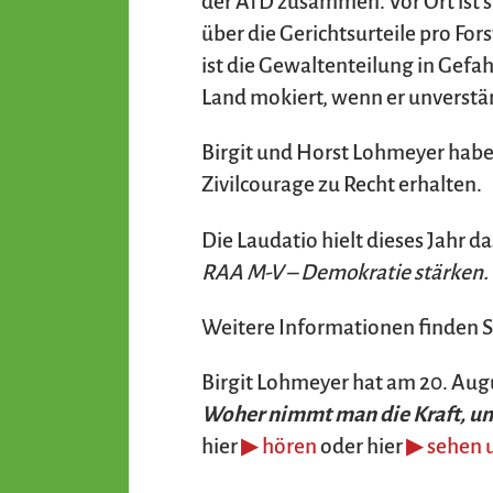
der AfD zusammen. Vor Ort ist si
über die Gerichtsurteile pro For
ist die Gewaltenteilung in Gefa
Land mokiert, wenn er unverständ
Birgit und Horst Lohmeyer haben
Zivilcourage zu Recht erhalten.
Die Laudatio hielt dieses Jahr d
RAA M-V – Demokratie stärken. 
Weitere Informationen finden Si
Birgit Lohmeyer hat am 20. Aug
Woher nimmt man die Kraft, un
hier
▶ hören
oder hier
▶ sehen 