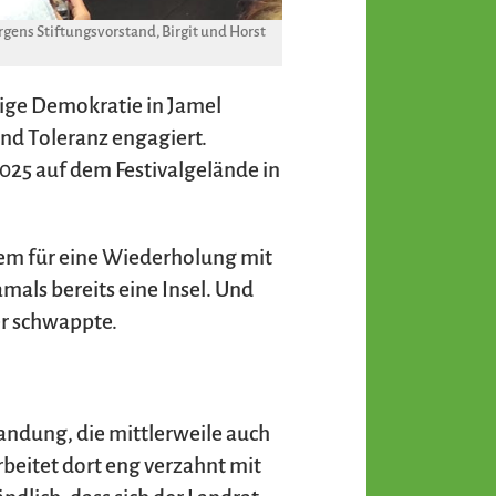
ens Stiftungsvorstand, Birgit und Horst
dige Demokratie in Jamel
nd Toleranz engagiert.
025 auf dem Festivalgelände in
lem für eine Wiederholung mit
mals bereits eine Insel. Und
er schwappte.
randung, die mittlerweile auch
rbeitet dort eng verzahnt mit