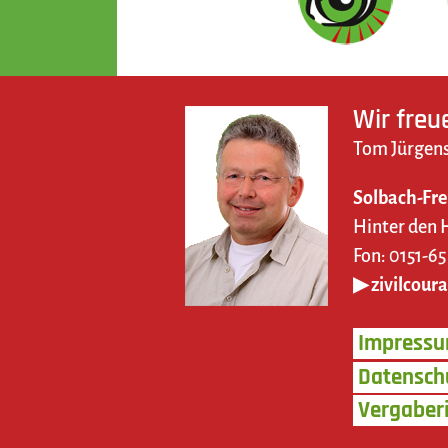
Wir freu
Tom Jürgens
Solbach-Fre
Hinter den 
Fon: 0151-65
▶ zivilcour
Impress
Datensch
Vergaberi