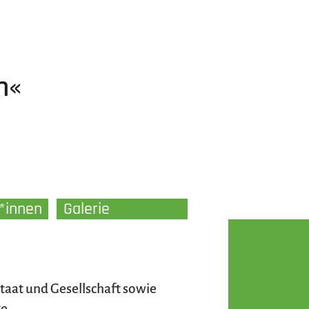
n«
r*innen
Galerie
Staat und Gesellschaft sowie
e.