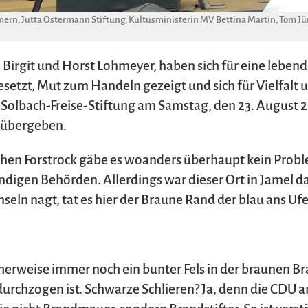
, Jutta Ostermann Stiftung, Kultusministerin MV Bettina Martin, Tom Jürg
, Birgit und Horst Lohmeyer, haben sich für eine leben
etzt, Mut zum Handeln gezeigt und sich für Vielfalt u
 Solbach-Freise-Stiftung am Samstag, den 23. August 2
e übergeben.
chen Forstrock gäbe es woanders überhaupt kein Prob
ndigen Behörden. Allerdings war dieser Ort in Jamel da
seln nagt, tat es hier der Braune Rand der blau ans Uf
cherweise immer noch ein bunter Fels in der braunen B
urchzogen ist. Schwarze Schlieren? Ja, denn die CDU a