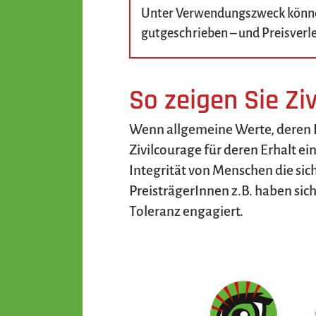
Unter Verwendungszweck können
gutgeschrieben – und Preisverl
So zeigen Sie Zi
Wenn allgemeine Werte, deren Erh
Zivilcourage für deren Erhalt ei
Integrität von Menschen die sic
PreisträgerInnen z.B. haben sic
Toleranz engagiert.