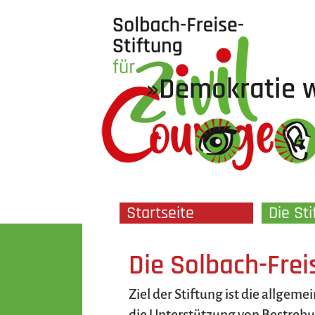
»Demokratie w
Navigation
Startseite
Die Sti
überspringen
Die Solbach-Frei
Ziel der Stiftung ist die allgem
die Unterstützung von Bestrebu