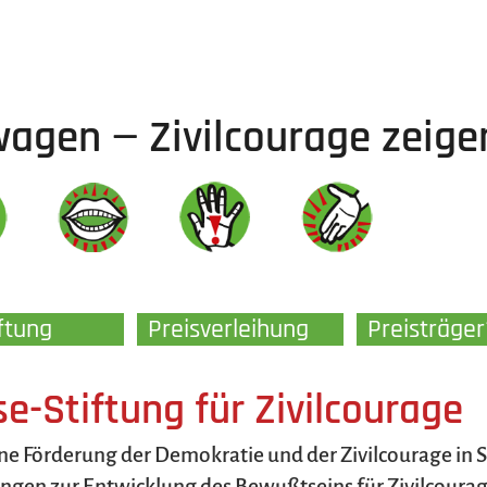
agen — Zivilcourage zeige
ftung
Preisverleihung
Preisträge
se-Stiftung für Zivilcourage
eine Förderung der Demokratie und der Zivilcourage in 
ngen zur Entwicklung des Bewußtseins für Zivilcourag